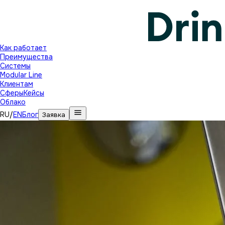
Как работает
Преимущества
Системы
Modular Line
Клиентам
Сферы
Кейсы
Облако
RU
/
EN
Блог
Заявка