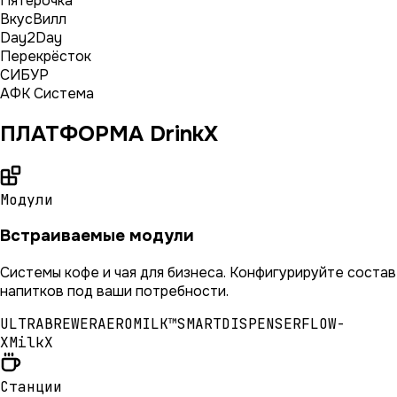
Пятёрочка
ВкусВилл
Day2Day
Перекрёсток
СИБУР
АФК Система
ПЛАТФОРМА DrinkX
Модули
Встраиваемые модули
Системы кофе и чая для бизнеса. Конфигурируйте состав
напитков под ваши потребности.
ULTRABREWER
AEROMILK™
SMARTDISPENSER
FLOW-
X
MilkX
Станции